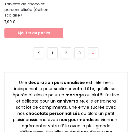
Tablette de chocolat
personnalisée (édition
scolaire)
7,90
€
Ajouter au panier
1
2
3
4
Une
décoration personnalisée
est l’élément
indispensable pour sublimer votre
fête
, qu’elle soit
épurée et classe pour un
mariage
ou plutôt festive
et délicate pour un
anniversaire
, elle entrainera
sont lot de compliments. Une envie sucrée avec
nos
chocolats personnalisés
ou alors un petit
plaisir passionné avec
nos gourmandises
viennent
agrémenter votre fête avec la plus grande
délicatesse. N’oubliez surtout pas d’avoir une